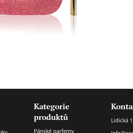
Kategorie
Konta
produktů
Lidická 
Pánské parfemy
nky