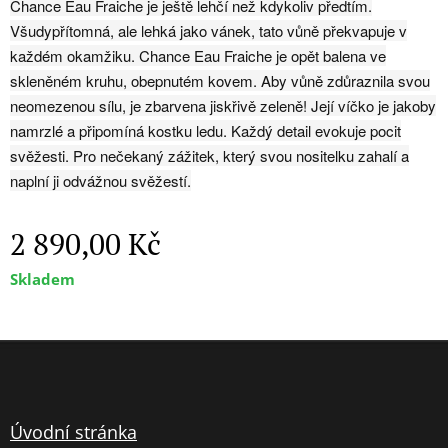
Chance Eau Fraiche je ještě lehčí než kdykoliv předtím.
Všudypřítomná, ale lehká jako vánek, tato vůně překvapuje v
každém okamžiku. Chance Eau Fraiche je opět balena ve
skleněném kruhu, obepnutém kovem. Aby vůně zdůraznila svou
neomezenou sílu, je zbarvena jiskřivě zeleně! Její víčko je jakoby
namrzlé a připomíná kostku ledu. Každý detail evokuje pocit
svěžesti. Pro nečekaný zážitek, který svou nositelku zahalí a
naplní ji odvážnou svěžestí.
2 890,00
Kč
Skladem
Úvodní stránka