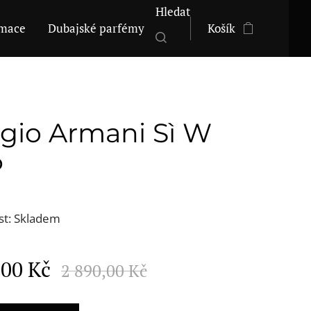
Hledat
mace
Dubajské parfémy
Košík
rgio Armani Sì W
P
st: Skladem
,00
Kč
2 890,00
Kč